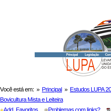
Principal
Legislação
Como
Você está em: »
Principal
»
Estudos LUPA 2
Bovicultura Mista e Leiteira
Add. Favoritos
Problemas com links?